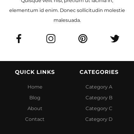
Quisque velit nisi, pretium ut lacinia in,
elementum id enim. Donec sollicitudin molestie
malesuada.
QUICK LINKS
CATEGORIES
Home
Category A
Blog
Category B
About
Category C
Contact
Category D