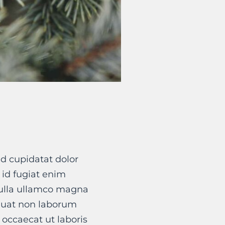
d cupidatat dolor
t id fugiat enim
nulla ullamco magna
quat non laborum
 occaecat ut laboris