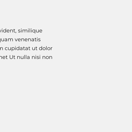
vident, similique
 quam venenatis
im cupidatat ut dolor
et Ut nulla nisi non