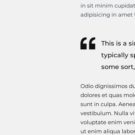
in sit minim cupida
adipisicing in amet 
This is a 
typically 
some sort,
Odio dignissimos du
dolores et quas mole
sunt in culpa. Aene
vestibulum. Nulla vi
voluptate enim veni
ut enim aliqua labo