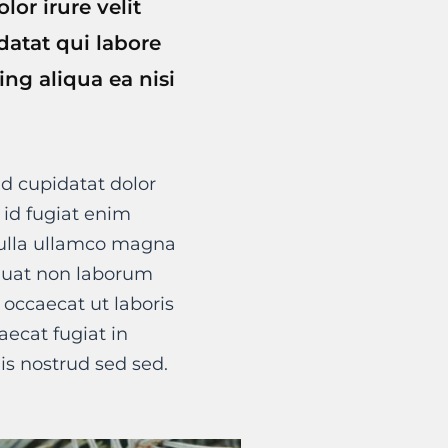
or irure velit
atat qui labore
ng aliqua ea nisi
d cupidatat dolor
t id fugiat enim
nulla ullamco magna
quat non laborum
 occaecat ut laboris
ecat fugiat in
is nostrud sed sed.