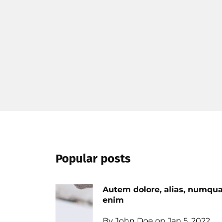
Popular posts
Autem dolore, alias, numq
enim
By John Doe on Jan 5, 2022