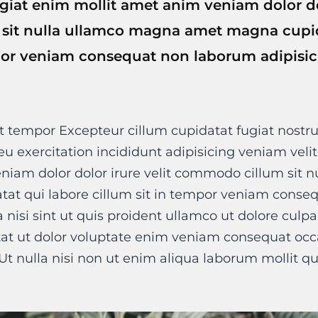
ugiat enim mollit amet anim veniam dolor dol
it nulla ullamco magna amet magna cupid
por veniam consequat non laborum adipisici
t tempor Excepteur cillum cupidatat fugiat nostru
t eu exercitation incididunt adipisicing veniam veli
niam dolor dolor irure velit commodo cillum sit 
at qui labore cillum sit in tempor veniam conse
a nisi sint ut quis proident ullamco ut dolore culpa
tat ut dolor voluptate enim veniam consequat occa
Ut nulla nisi non ut enim aliqua laborum mollit qu