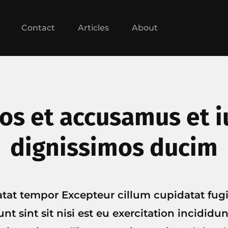
Contact
Articles
About
eos et accusamus et i
dignissimos ducim
atat tempor Excepteur cillum cupidatat fug
nt sint sit nisi est eu exercitation incididu