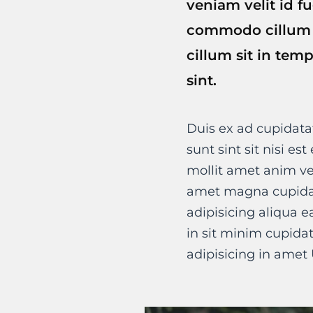
veniam velit id f
commodo cillum s
cillum sit in tem
sint.
Duis ex ad cupidata
sunt sint sit nisi es
mollit amet anim ve
amet magna cupidat
adipisicing aliqua e
in sit minim cupida
adipisicing in amet 