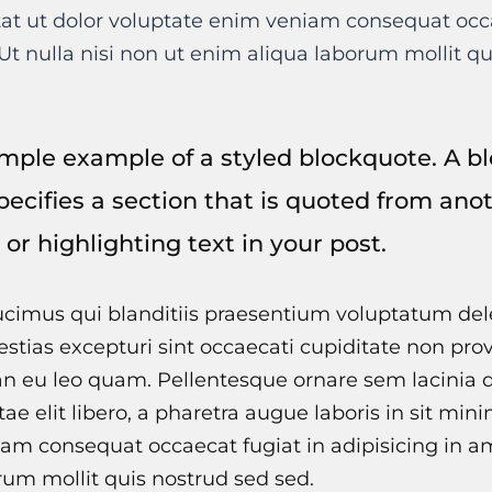
tat ut dolor voluptate enim veniam consequat occa
Ut nulla nisi non ut enim aliqua laborum mollit qu
simple example of a styled blockquote. A 
specifies a section that is quoted from ano
 or highlighting text in your post.
cimus qui blanditiis praesentium voluptatum dele
stias excepturi sint occaecati cupiditate non prov
an eu leo quam. Pellentesque ornare sem lacinia
tae elit libero, a pharetra augue laboris in sit min
am consequat occaecat fugiat in adipisicing in am
rum mollit quis nostrud sed sed.