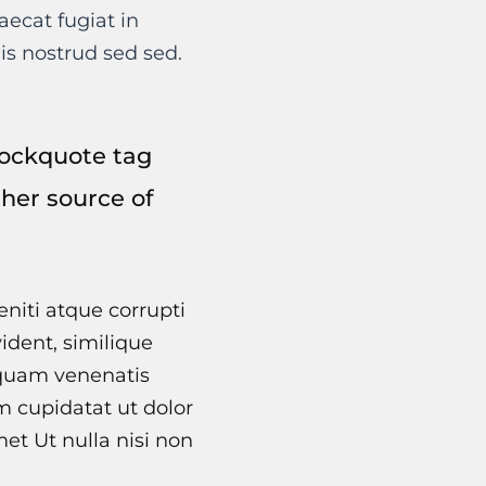
ecat fugiat in
is nostrud sed sed.
blockquote tag
ther source of
niti atque corrupti
ident, similique
 quam venenatis
im cupidatat ut dolor
et Ut nulla nisi non