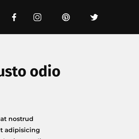
usto odio
iat nostrud
nt adipisicing