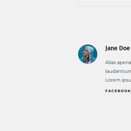
Jane Doe
Alias aper
laudantium
Lorem ipsum
FACEBOOK